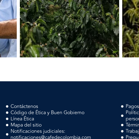
Contáctenos
Pagos
Código de Ética y Buen Gobierno
Políti
Línea Ética
perso
Mapa del sitio
Térmi
Notificaciones judiciales:
Traba
notificaciones@cafedecolombia.com
Pregu