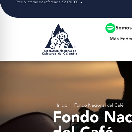
Precio interno de referencia: $2.170.000
Más Federación
Somos 
Más Fede
Inicio
|
Fondo Nacional del Café
Fondo Nac