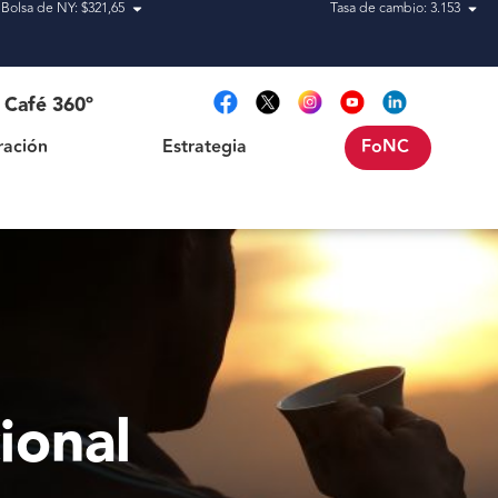
Bolsa de NY: $321,65
Tasa de cambio: 3.153
Estrategia
FoNC
Café 360º
ración
Estrategia
FoNC
ional