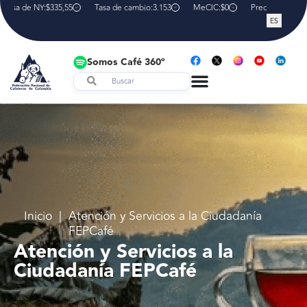
olsa de NY:
$335,55
Tasa de cambio:
3.153
MeCIC:
$0
Precio interno d
ES
Somos Café 360º
Inicio
|
Atención y Servicios a la Ciudadanía
FEPCafé
Atención y Servicios a la
Ciudadanía FEPCafé