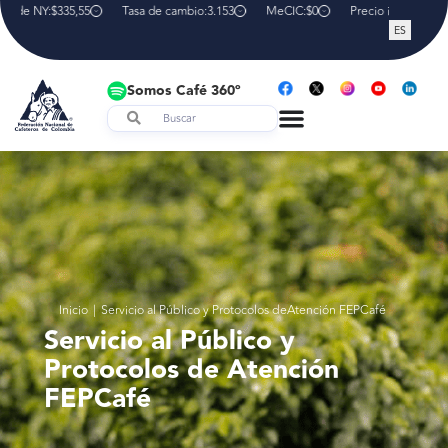
sa de NY:
$335,55
Tasa de cambio:
3.153
MeCIC:
$0
Precio interno de r
ES
Somos Café 360º
Inicio
|
Servicio al Público y Protocolos deAtención FEPCafé
Servicio al Público y
Protocolos de Atención
FEPCafé