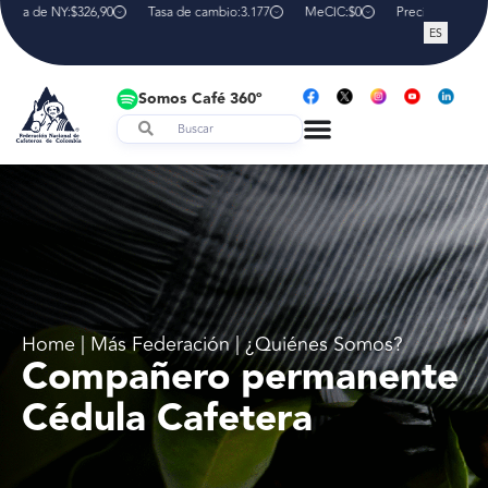
lsa de NY:
$326,90
Tasa de cambio:
3.177
MeCIC:
$0
Precio interno de 
ES
Somos Café 360º
Home | Más Federación | ¿Quiénes Somos?
Compañero permanente
Cédula Cafetera