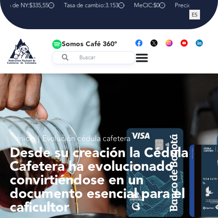
lsa de NY:
$335,55
Tasa de cambio:
3.153
MeCIC:
$0
Precio interno de 
ES
Somos Café 360º
Inicio
|
Evolución cédula cafetera
Desde su creación la Cédula
Cafetera ha evolucionado
convirtiéndose en un
documento esencial para el
caficultor