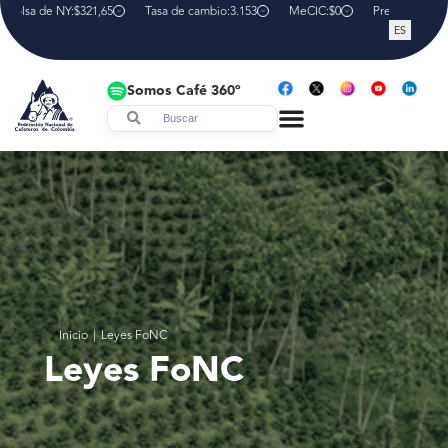
Bolsa de NY:
$321,65
Tasa de cambio:
3.153
MeCIC:
$0
Precio interno 
ES
Somos Café 360º
Inicio
|
Leyes FoNC
Leyes FoNC