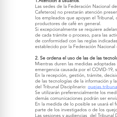
1.Atención a usuarios
.
Las sedes de la Federación Nacional d
Cafeteros) no prestarán atención presenc
los empleados que apoyan el Tribunal, 
productores de café en general.
Si excepcionalmente se requiere adelan
de cada trámite o proceso, para las act
de conformidad con las reglas indicada
establecido por la Federación Nacional
2. Se ordena el uso de las de las tecnol
Mientras duren las medidas adoptadas p
emergencia causada por el COVID-19, se
En la recepción, gestión, trámite, decis
de las tecnologías de la información y l
del Tribunal Disciplinario:
quejas.tribun
Se utilizarán preferencialmente los med
demás comunicaciones podrán ser enviad
En la medida de lo posible se usará el 
parte de los investigados o de los quejo
Las sesiones y audiencias del Tribunal D