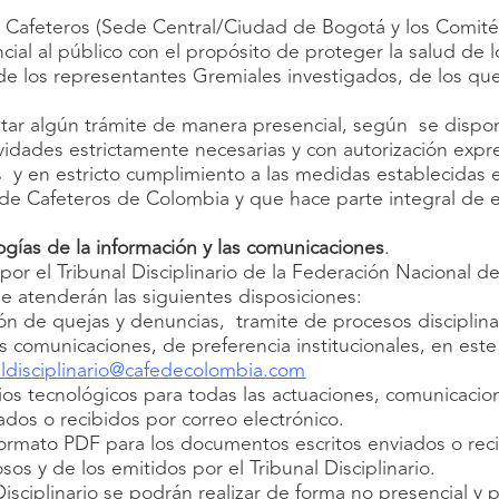
e Cafeteros (Sede Central/Ciudad de Bogotá y los Comit
ial al público con el propósito de proteger la salud de l
de los representantes Gremiales investigados, de los qu
tar algún trámite de manera presencial, según se dispo
ividades estrictamente necesarias y con autorización expr
s y en estricto cumplimiento a las medidas establecidas 
 de Cafeteros de Colombia y que hace parte integral de e
ogías de la información
y las comunicaciones
.
or el Tribunal Disciplinario de la Federación Nacional d
 atenderán las siguientes disposiciones:
ión de quejas y denuncias, tramite de procesos disciplinar
as comunicaciones, de preferencia institucionales, en est
aldisciplinario@cafedecolombia.com
ios tecnológicos para todas las actuaciones, comunicacion
os o recibidos por correo electrónico.
formato PDF para los documentos escritos enviados o rec
sos y de los emitidos por el Tribunal Disciplinario.
isciplinario se podrán realizar de forma no presencial y 