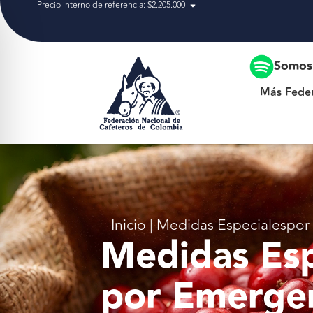
Precio interno de referencia: $2.205.000
Más Federación
Somos 
Más Fede
Inicio
|
Medidas Especialespor
Medidas Esp
por Emergen