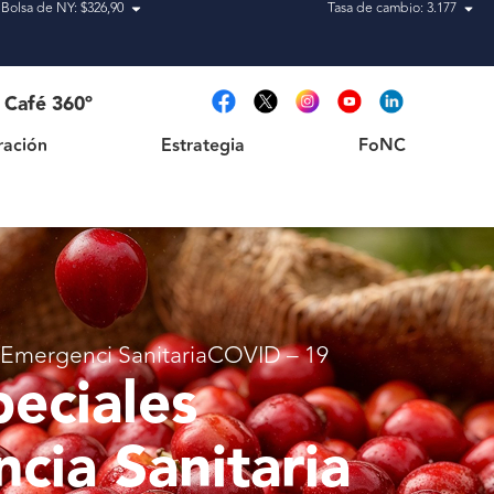
Bolsa de NY: $326,90
Tasa de cambio: 3.177
Estrategia
FoNC
Café 360º
ración
Estrategia
FoNC
 Emergenci SanitariaCOVID – 19
eciales
cia Sanitaria