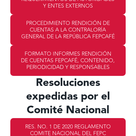
Y ENTES EXTERNOS
PROCEDIMIENTO RENDICIÓN DE
CUENTAS A LA CONTRALORÍA
GENERAL DE LA REPÚBLICA FEPCAFÉ
FORMATO INFORMES RENDICIÓN
DE CUENTAS FEPCAFÉ, CONTENIDO,
PERIODICIDAD Y RESPONSABLES
Resoluciones
expedidas por el
Comité Nacional
RES. NO. 1 DE 2020 REGLAMENTO
COMITE NACIONAL DEL FEPC