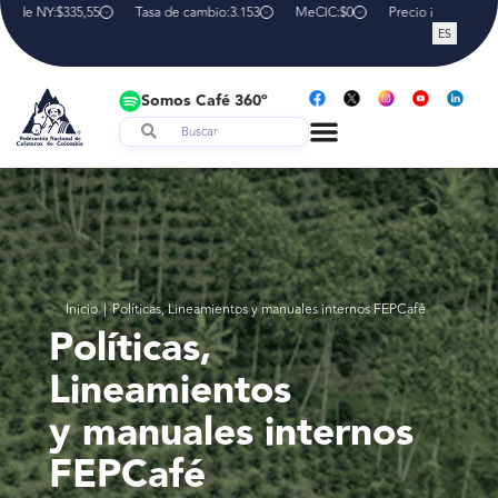
a de NY:
$335,55
Tasa de cambio:
3.153
MeCIC:
$0
Precio interno de r
ES
Somos Café 360º
Inicio
|
Políticas, Lineamientos y manuales internos FEPCafé
Políticas,
Lineamientos
y manuales internos
FEPCafé