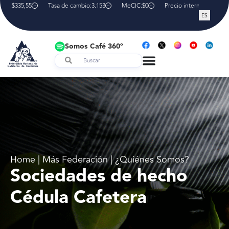
NY:
$335,55
Tasa de cambio:
3.153
MeCIC:
$0
Precio interno de referen
ES
Somos Café 360º
Home | Más Federación | ¿Quiénes Somos?
Sociedades de hecho
Cédula Cafetera