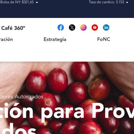
Bolsa de NY: $321,65
Tasa de cambio: 3.153
Estrategia
FoNC
Café 360º
ración
Estrategia
FoNC
dores Autorizados
ción para Pro
ados