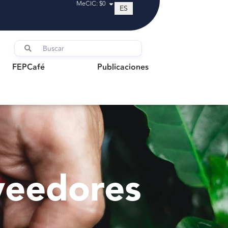
MeCIC: $0
ES
FEPCafé
Publicaciones
FEPCafé
Publicaciones
veedores